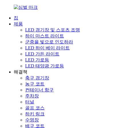
집
제품
LED 경기장 및 스포츠 조명
하이 마스트 라이트
군중을 빛으로 인도하라
LED 하이 베이 라이트
LED 가든 라이트
LED 가로등
LED 태양광 가로등
해결책
축구 경기장
농구 코트
컨테이너 항구
주차장
터널
골프 코스
하키 링크
수영장
배구 코트