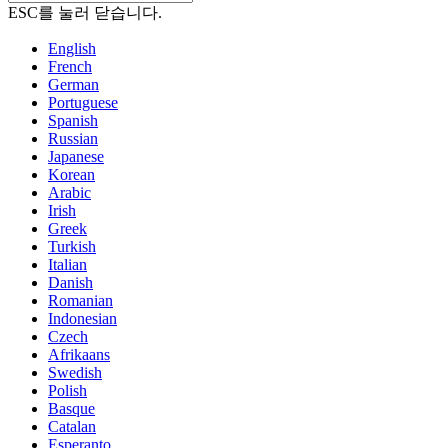
ESC를 눌러 닫습니다.
English
French
German
Portuguese
Spanish
Russian
Japanese
Korean
Arabic
Irish
Greek
Turkish
Italian
Danish
Romanian
Indonesian
Czech
Afrikaans
Swedish
Polish
Basque
Catalan
Esperanto