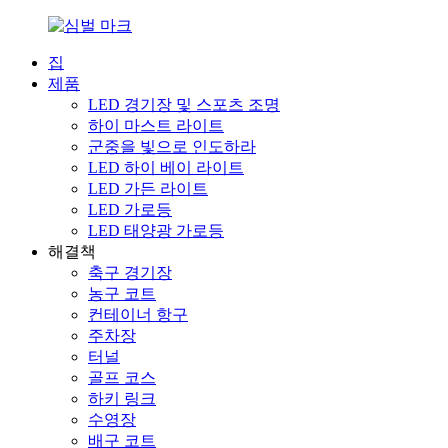
집
제품
LED 경기장 및 스포츠 조명
하이 마스트 라이트
군중을 빛으로 인도하라
LED 하이 베이 라이트
LED 가든 라이트
LED 가로등
LED 태양광 가로등
해결책
축구 경기장
농구 코트
컨테이너 항구
주차장
터널
골프 코스
하키 링크
수영장
배구 코트