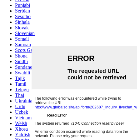
Punjabi
Serbian
Sesotho
Sinhala
Slovak
Slovenian
Somali
Samoan
Scots Gaelic
Shona
Sindhi
Sundanese
Swahili
Tajik
Tamil
Telugu
Thai
Ukrainian
Urdu
Uzbek
Vietnamese
Welsh
Xhosa
Yiddish