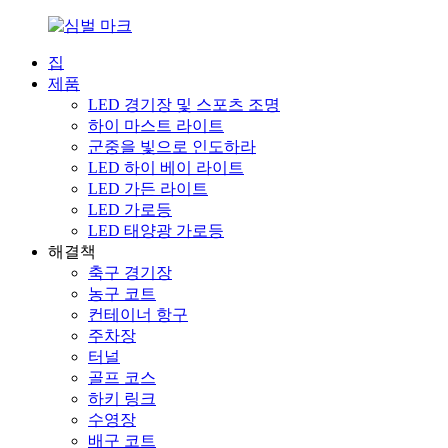
집
제품
LED 경기장 및 스포츠 조명
하이 마스트 라이트
군중을 빛으로 인도하라
LED 하이 베이 라이트
LED 가든 라이트
LED 가로등
LED 태양광 가로등
해결책
축구 경기장
농구 코트
컨테이너 항구
주차장
터널
골프 코스
하키 링크
수영장
배구 코트