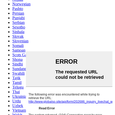
Norwegian
Pashto
Persian
Punjabi
Serbian
Sesotho
Sinhala
Slovak
Slovenian
Somali
Samoan
Scots Gaelic
Shona
Sindhi
Sundanese
Swahili
Tajik
Tamil
Telugu
Thai
Ukrainian
Urdu
Uzbek
Vietnamese
Welsh