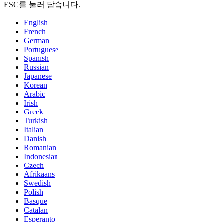
ESC를 눌러 닫습니다.
English
French
German
Portuguese
Spanish
Russian
Japanese
Korean
Arabic
Irish
Greek
Turkish
Italian
Danish
Romanian
Indonesian
Czech
Afrikaans
Swedish
Polish
Basque
Catalan
Esperanto