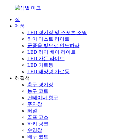
집
제품
LED 경기장 및 스포츠 조명
하이 마스트 라이트
군중을 빛으로 인도하라
LED 하이 베이 라이트
LED 가든 라이트
LED 가로등
LED 태양광 가로등
해결책
축구 경기장
농구 코트
컨테이너 항구
주차장
터널
골프 코스
하키 링크
수영장
배구 코트