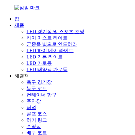
집
제품
LED 경기장 및 스포츠 조명
하이 마스트 라이트
군중을 빛으로 인도하라
LED 하이 베이 라이트
LED 가든 라이트
LED 가로등
LED 태양광 가로등
해결책
축구 경기장
농구 코트
컨테이너 항구
주차장
터널
골프 코스
하키 링크
수영장
배구 코트