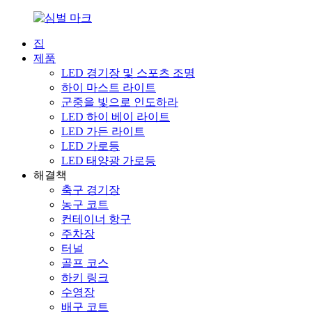
집
제품
LED 경기장 및 스포츠 조명
하이 마스트 라이트
군중을 빛으로 인도하라
LED 하이 베이 라이트
LED 가든 라이트
LED 가로등
LED 태양광 가로등
해결책
축구 경기장
농구 코트
컨테이너 항구
주차장
터널
골프 코스
하키 링크
수영장
배구 코트