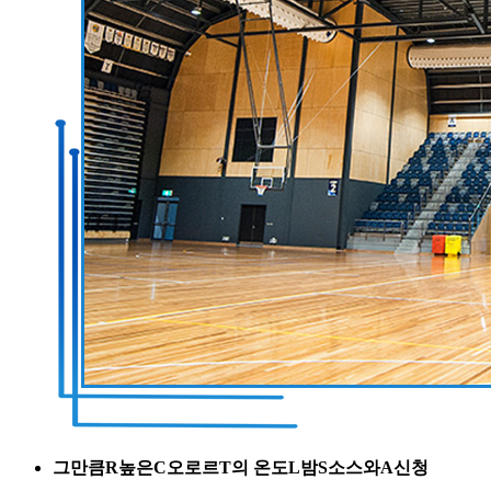
그만큼
R
높은
C
오로르
T
의 온도
L
밤
S
소스와
A
신청