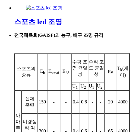
스포츠 led 조명
전국체육회(GAISF)의 농구, 배구 조명 규격
수평 조
수직 조
명 균일
도 균일
T
(케
스포츠의
k
E
E
E
Ra
h
vmai
보
성
성
종류
이)
U
U
U
U
1
2
1
2
신체
150
-
-
0.4
0.6
-
-
20
4000
훈련
아
마
비경쟁
추
적 여
300
-
-
0.4
0.6
-
-
65
4000