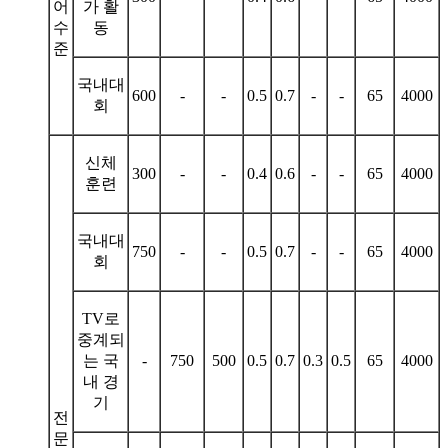
어
가 활
수
동
준
국내대
600
-
-
0.5
0.7
-
-
65
4000
회
신체
300
-
-
0.4
0.6
-
-
65
4000
훈련
국내대
750
-
-
0.5
0.7
-
-
65
4000
회
TV로
중계되
는 국
-
750
500
0.5
0.7
0.3
0.5
65
4000
내 경
기
전
문