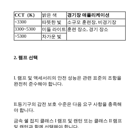
CCT
（
K
）
밝은 색
경기장 애플리케이션
<3300
따뜻한 빛
소규모 훈련장, 비경기장
3300~5300
미들 라이트
훈련 장소, 경기 장소
>5300
차가운 빛
2. 램프 선택
I. 램프 및 액세서리의 안전 성능은 관련 표준의 조항을
완전히 준수해야 합니다.
II.등기구의 감전 보호 수준은 다음 요구 사항을 충족해
야 합니다.
금속 쉘 접지 클래스 I 램프 및 랜턴 또는 클래스 II 램프
및 랜턴과 함께 선택해야 합니다.