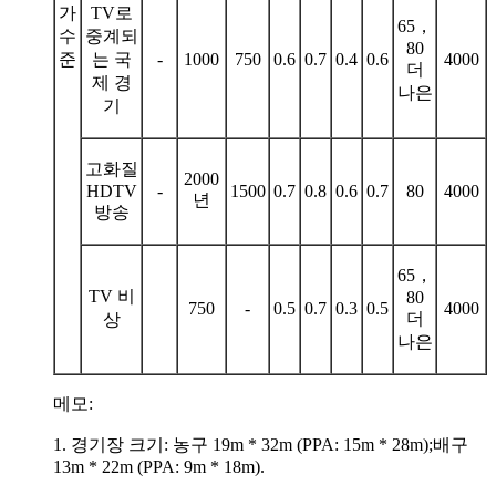
가
TV로
65
，
수
중계되
80
준
는 국
-
1000
750
0.6
0.7
0.4
0.6
4000
더
제 경
나은
기
고화질
2000
HDTV
-
1500
0.7
0.8
0.6
0.7
80
4000
년
방송
65
，
TV 비
80
750
-
0.5
0.7
0.3
0.5
4000
더
상
나은
메모:
1. 경기장 크기: 농구 19m * 32m (PPA: 15m * 28m);배구
13m * 22m (PPA: 9m * 18m).