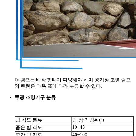
IV.램프는 배광 형태가 다양해야 하며 경기장 조명 램프
와 랜턴은 다음 표에 따라 분류할 수 있다.
투광 조명기구 분류
빔 각도 분류
빔 장력 범위(°)
10~45
좁은 빔 각도
46~100
중간 빔 각도