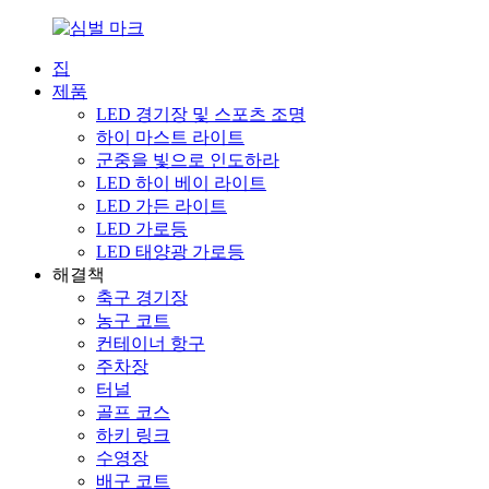
집
제품
LED 경기장 및 스포츠 조명
하이 마스트 라이트
군중을 빛으로 인도하라
LED 하이 베이 라이트
LED 가든 라이트
LED 가로등
LED 태양광 가로등
해결책
축구 경기장
농구 코트
컨테이너 항구
주차장
터널
골프 코스
하키 링크
수영장
배구 코트