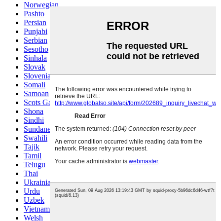
Norwegian
Pashto
Persian
Punjabi
Serbian
Sesotho
Sinhala
Slovak
Slovenian
Somali
Samoan
Scots Gaelic
Shona
Sindhi
Sundanese
Swahili
Tajik
Tamil
Telugu
Thai
Ukrainian
Urdu
Uzbek
Vietnamese
Welsh