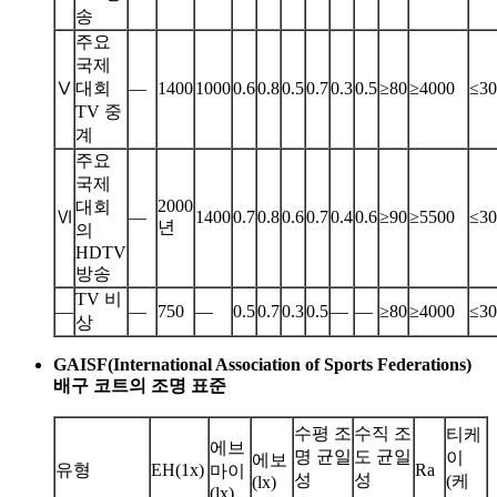
송
주요
국제
Ⅴ
대회
—
1400
1000
0.6
0.8
0.5
0.7
0.3
0.5
≥80
≥4000
≤30
TV 중
계
주요
국제
2000
대회
Ⅵ
—
1400
0.7
0.8
0.6
0.7
0.4
0.6
≥90
≥5500
≤30
년
의
HDTV
방송
TV 비
—
—
750
—
0.5
0.7
0.3
0.5
—
—
≥80
≥4000
≤30
상
GAISF(International Association of Sports Federations)
배구 코트의 조명 표준
수평 조
수직 조
티케
에브
명 균일
도 균일
이
에보
유형
EH(1x)
Ra
마이
성
성
(케
(lx)
(lx)