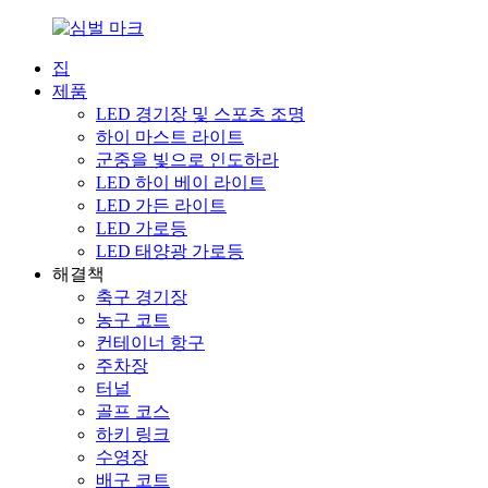
집
제품
LED 경기장 및 스포츠 조명
하이 마스트 라이트
군중을 빛으로 인도하라
LED 하이 베이 라이트
LED 가든 라이트
LED 가로등
LED 태양광 가로등
해결책
축구 경기장
농구 코트
컨테이너 항구
주차장
터널
골프 코스
하키 링크
수영장
배구 코트