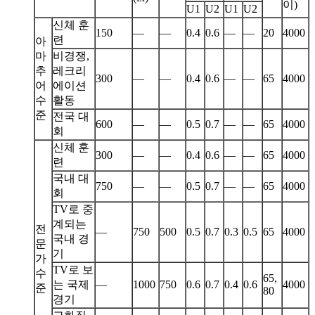
이)
U1
U2
U1
U2
신체 훈
150
—
—
0.4
0.6
—
—
20
4000
련
아
마
비경쟁,
추
레크리
300
—
—
0.4
0.6
—
—
65
4000
어
에이션
수
활동
준
전국 대
600
—
—
0.5
0.7
—
—
65
4000
회
신체 훈
300
—
—
0.4
0.6
—
—
65
4000
련
국내 대
750
—
—
0.5
0.7
—
—
65
4000
회
TV로 중
계되는
전
—
750
500
0.5
0.7
0.3
0.5
65
4000
국내 경
문
기
가
TV로 보
수
65,
는 국제
—
1000
750
0.6
0.7
0.4
0.6
4000
준
80
경기