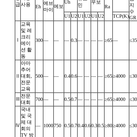
Uh
우보
에브
급
사용
민
지
에보
Eh
Ra
마이
수
U1
U2
U1
U2
U1
U2
TCP(K)
GR
교육
및 레
크리
Ⅰ
300
—
—
—
0.3
—
—
—
—
≥65
—
≤35
에이
션 활
동
아마
추어
Ⅱ
대회,
500
—
—
0.4
0.6
—
—
—
—
≥65
≥4000
≤30
전문
교육
전문
Ⅲ
700
—
—
0.5
0.7
—
—
—
—
≥65
≥4000
≤30
대회
국내
및 국
제 대
Ⅳ
—
1000
750
0.5
0.7
0.4
0.6
0.3
0.5
≥80
≥4000
≤30
회의
TV 방