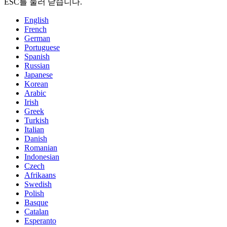
ESC를 눌러 닫습니다.
English
French
German
Portuguese
Spanish
Russian
Japanese
Korean
Arabic
Irish
Greek
Turkish
Italian
Danish
Romanian
Indonesian
Czech
Afrikaans
Swedish
Polish
Basque
Catalan
Esperanto