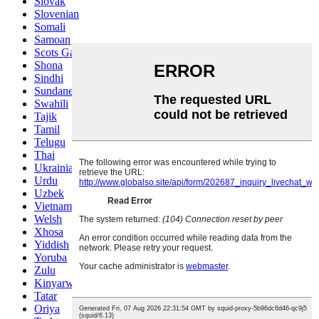
Slovak
Slovenian
Somali
Samoan
Scots Gaelic
Shona
Sindhi
Sundanese
Swahili
Tajik
Tamil
Telugu
Thai
Ukrainian
Urdu
Uzbek
Vietnamese
Welsh
Xhosa
Yiddish
Yoruba
Zulu
Kinyarwanda
Tatar
Oriya