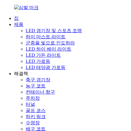
집
제품
LED 경기장 및 스포츠 조명
하이 마스트 라이트
군중을 빛으로 인도하라
LED 하이 베이 라이트
LED 가든 라이트
LED 가로등
LED 태양광 가로등
해결책
축구 경기장
농구 코트
컨테이너 항구
주차장
터널
골프 코스
하키 링크
수영장
배구 코트